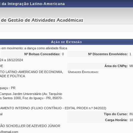
l da Integração Latino-Americana
Ação de Extensão
 em movimento: a dança como atividade física
Nº Bolsas Concedidas:
0
Nº Discentes Envolvidos:
1
24 a 18/12/2024
DE
Área do CNPq:
M
UTO LATINO-AMERICANO DE ECONOMIA,
Unidades Envolvidas:
ADE E POLÍTICA
guaçu - PR
Campus Jardim Universitário (Av. Tarquínio
os Santos 1000, Foz do Iguaçu - PR, 85870-
IAMENTO INTERNO (FLUXO CONTÍNUO - EDITAL PROEX n.º 34/2022)
al
Tipo do Curso:
I
Carga Horária:
10
ÃO SCHOELLER DE AZEVEDO JÚNIOR
la@gmail.com