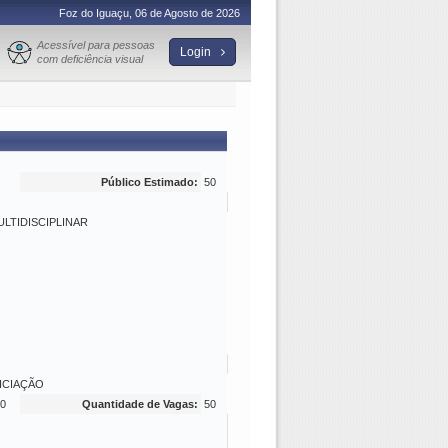
Foz do Iguaçu, 06 de Agosto de 2026
Acessível para pessoas
Login
com deficiência visual
Público Estimado:
50
ULTIDISCIPLINAR
NICIAÇÃO
0
Quantidade de Vagas:
50