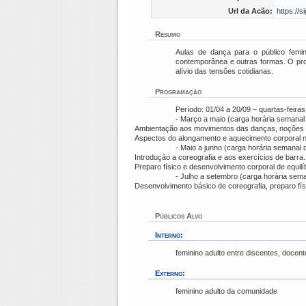
Url da Acão:
https://
Resumo
Aulas de dança para o público femin
contemporânea e outras formas. O proj
alívio das tensões cotidianas.
Programação
Período: 01/04 a 20/09 – quartas-feira
- Março a maio (carga horária semanal 
Ambientação aos movimentos das danças, noções bás
Aspectos do alongamento e aquecimento corporal no
- Maio a junho (carga horária semanal 
Introdução a coreografia e aos exercícios de barra.
Preparo físico e desenvolvimento corporal de equilí
- Julho a setembro (carga horária sema
Desenvolvimento básico de coreografia, preparo fís
Públicos Alvo
Interno:
feminino adulto entre discentes, docent
Externo:
feminino adulto da comunidade