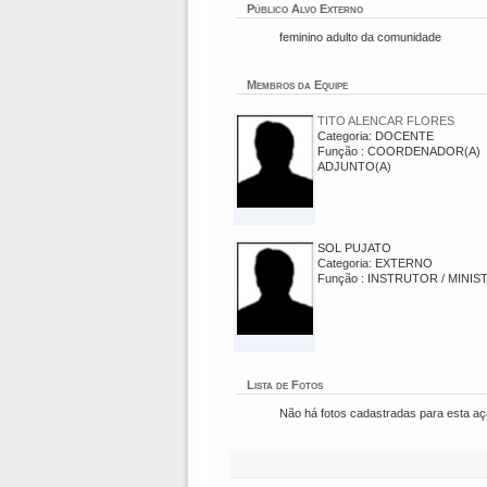
Público Alvo Externo
feminino adulto da comunidade
Membros da Equipe
TITO ALENCAR FLORES
Categoria: DOCENTE
Função : COORDENADOR(A)
ADJUNTO(A)
SOL PUJATO
Categoria: EXTERNO
Função : INSTRUTOR / MINI
Lista de Fotos
Não há fotos cadastradas para esta a