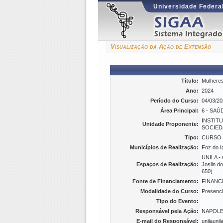
Universidade Federa
Visualização da Ação de Extensão
Título:
Mulheres
Ano:
2024
Período do Curso:
04/03/20
Área Principal:
6 - SAÚ
INSTIT
Unidade Proponente:
SOCIED
Tipo:
CURSO
Municípios de Realização:
Foz do I
UNILA - 
Espaços de Realização:
Joslin d
650)
Fonte de Financiamento:
FINANC
Modalidade do Curso:
Presenci
Tipo do Evento:
Responsável pela Ação:
NAPOLE
E-mail do Responsável:
unilauni