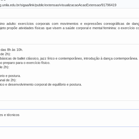
sig.unila.edu.br/sigaa/link/public/extensao/visualizacaoAcaoExtensao/91796419
ino adulto: exercícios corporais com movimentos e expressões coreográficas de danças
eto propõe atividades físicas que visem a saúde corporal e mental feminina: o exercício c
s das 8h às 10h.
de 2h):
icas de ballet clássico, jazz lírico e contemporâneo, introdução à dança contemporânea.
 preparo para o exercício físico.
de 2h):
brio e postura.
nal de 2h):
ico e desenvolvimento corporal de equilíbrio e postura.
es e técnicos