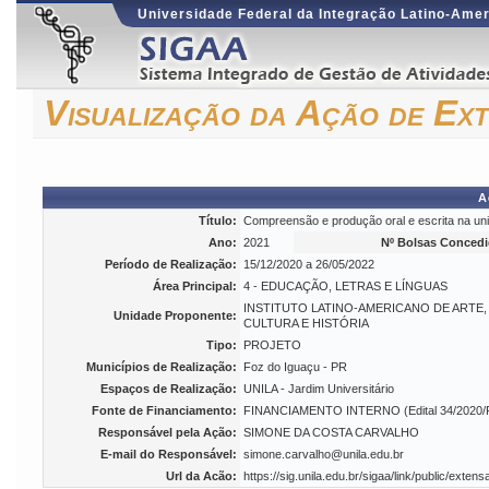
Universidade Federal da Integração Latino-Ame
Visualização da Ação de Ex
A
Título:
Compreensão e produção oral e escrita na u
Ano:
2021
Nº Bolsas Concedi
Período de Realização:
15/12/2020 a 26/05/2022
Área Principal:
4 - EDUCAÇÃO, LETRAS E LÍNGUAS
INSTITUTO LATINO-AMERICANO DE ARTE,
Unidade Proponente:
CULTURA E HISTÓRIA
Tipo:
PROJETO
Municípios de Realização:
Foz do Iguaçu - PR
Espaços de Realização:
UNILA - Jardim Universitário
Fonte de Financiamento:
FINANCIAMENTO INTERNO (Edital 34/2020
Responsável pela Ação:
SIMONE DA COSTA CARVALHO
E-mail do Responsável:
simone.carvalho@unila.edu.br
Url da Acão:
https://sig.unila.edu.br/sigaa/link/public/ex