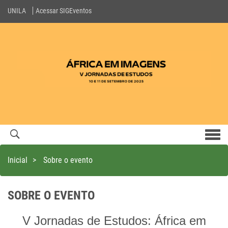
UNILA
Acessar SIGEventos
Men
com
Inicial
>
Sobre o evento
SOBRE O EVENTO
V Jornadas de Estudos: África em