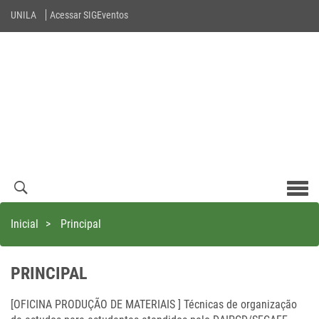
UNILA
Acessar SIGEventos
Men
com
Inicial
>
Principal
PRINCIPAL
[OFICINA PRODUÇÃO DE MATERIAIS ] Técnicas de organização