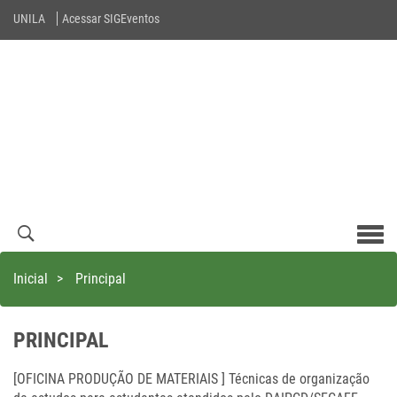
UNILA
Acessar SIGEventos
Men
com
Inicial
>
Principal
PRINCIPAL
[OFICINA PRODUÇÃO DE MATERIAIS ] Técnicas de organização