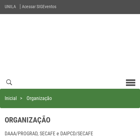
UNILA
Acessar SIGEventos
Men
com
Inicial
>
Organização
ORGANIZAÇÃO
DAAA/PROGRAD, SECAFE e DAIPCD/SECAFE