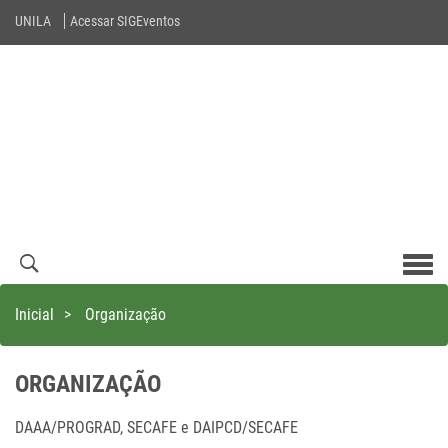
UNILA
Acessar SIGEventos
Men
com
Inicial
>
Organização
ORGANIZAÇÃO
DAAA/PROGRAD, SECAFE e DAIPCD/SECAFE