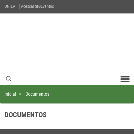
UNILA
Acessar SIGEventos
Men
com
Inicial
>
Documentos
DOCUMENTOS