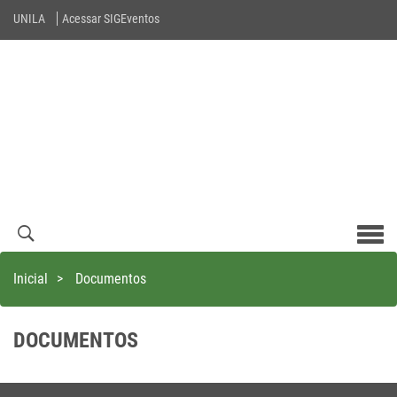
UNILA
Acessar SIGEventos
Men
com
Inicial
>
Documentos
DOCUMENTOS