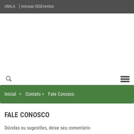
UNILA
Acessar SIGEventos
Men
com
Inicial
>
Contato
>
Fale Conosco
FALE CONOSCO
Dúvidas ou sugestões, deixe seu comentário