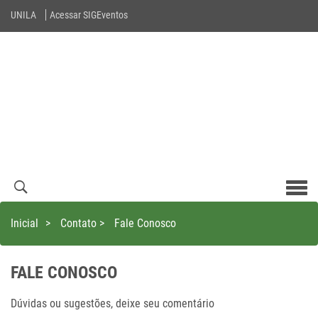
UNILA
Acessar SIGEventos
Men
com
Inicial
>
Contato
>
Fale Conosco
FALE CONOSCO
Dúvidas ou sugestões, deixe seu comentário