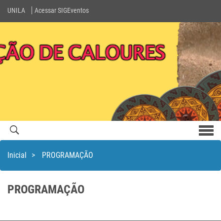
UNILA
Acessar SIGEventos
Men
com
Inicial
>
PROGRAMAÇÃO
PROGRAMAÇÃO