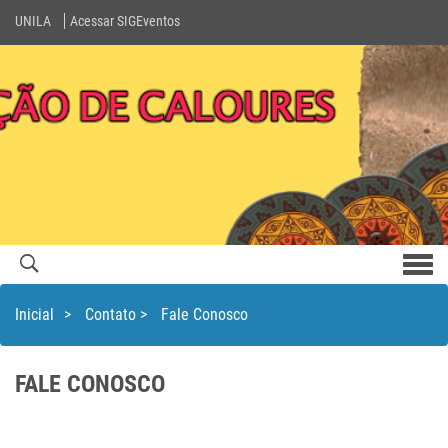
UNILA
Acessar SIGEventos
Men
com
Inicial
>
Contato
>
Fale Conosco
FALE CONOSCO