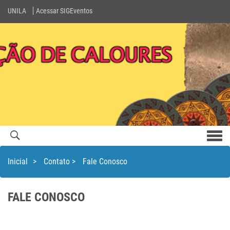
UNILA
Acessar SIGEventos
Men
com
Inicial
>
Contato
>
Fale Conosco
FALE CONOSCO