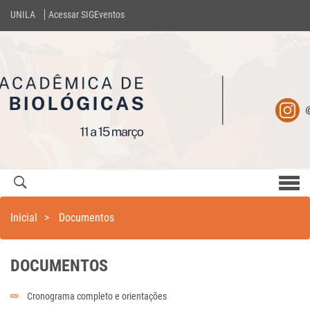
UNILA
Acessar SIGEventos
Men
com
Inicial
>
Documentos
DOCUMENTOS
Cronograma completo e orientações