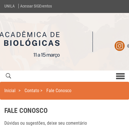
UNILA
Acessar SIGEventos
Men
com
Inicial
>
Contato
>
Fale Conosco
FALE CONOSCO
Dúvidas ou sugestões, deixe seu comentário