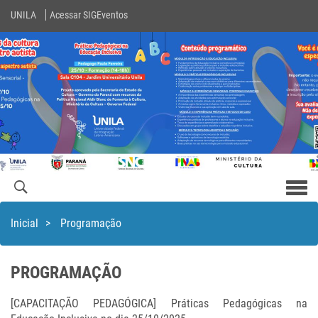
UNILA
Acessar SIGEventos
Men
com
Inicial
>
Programação
PROGRAMAÇÃO
[CAPACITAÇÃO PEDAGÓGICA] Práticas Pedagógicas na