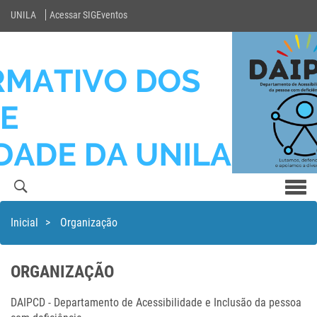
UNILA
Acessar SIGEventos
Men
com
Inicial
>
Organização
ORGANIZAÇÃO
DAIPCD - Departamento de Acessibilidade e Inclusão da pessoa